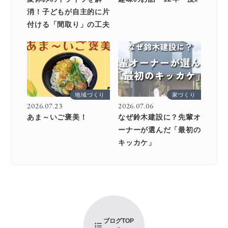
消！子どもが自主的に片
付ける「間取り」の工夫
地域づくり
家づくり
2026.07.23
2026.07.06
あま～いご褒美！
なぜ鈴木建設に？先輩オ
ーナーが選んだ「最初の
キッカケ」
ブログTOP