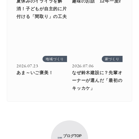
夏休みのイライラを解
趣味のお話 12年一度⁉
消！子どもが自主的に片
付ける「間取り」の工夫
地域づくり
家づくり
2026.07.23
2026.07.06
あま～いご褒美！
なぜ鈴木建設に？先輩オ
ーナーが選んだ「最初の
キッカケ」
ブログTOP